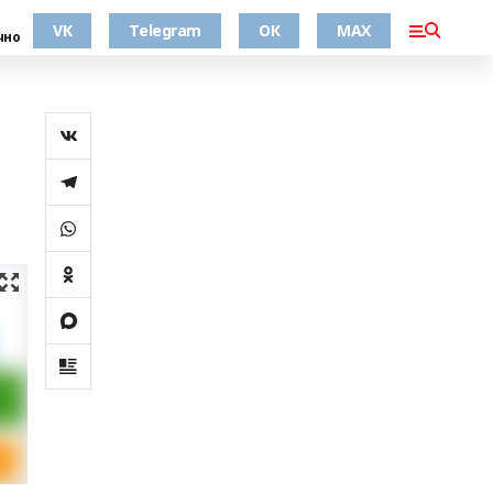
VK
Telegram
ОК
MAX
чно