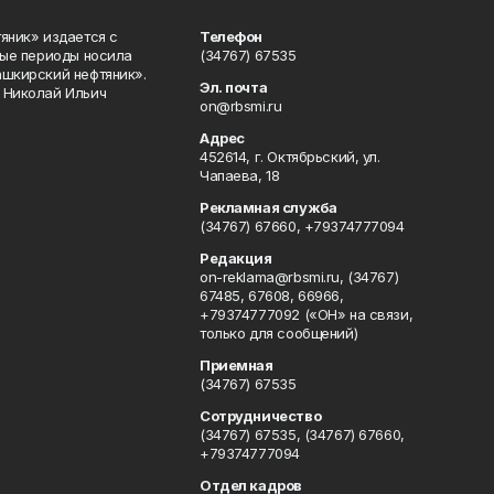
яник» издается с
Телефон
ные периоды носила
(34767) 67535
ашкирский нефтяник».
Эл. почта
 Николай Ильич
on@rbsmi.ru
Адрес
452614, г. Октябрьский, ул.
Чапаева, 18
Рекламная служба
(34767) 67660, +79374777094
Редакция
on-reklama@rbsmi.ru, (34767)
67485, 67608, 66966,
+79374777092 («ОН» на связи,
только для сообщений)
Приемная
(34767) 67535
Сотрудничество
(34767) 67535, (34767) 67660,
+79374777094
Отдел кадров