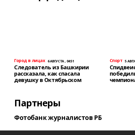
Город в лицах
Спорт
6 АВГУСТА , 04:51
5 АВГУ
Следователь из Башкирии
Спидвеис
рассказала, как спасала
победили
девушку в Октябрьском
чемпион
Партнеры
Фотобанк журналистов РБ