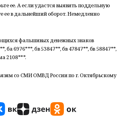
те ее. А если удастся выявить поддельную
йте ее в дальнейший оборот. Немедленно
ающихся фальшивых денежных знаков
 ба 6976***, бв 53847**, бв 47847**, бв 58847**,
ма 2108***.
связям со СМИ ОМВД России по г. Октябрьскому