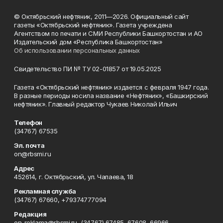
© Октябрьский нефтяник, 2011—2026. Официальный сайт
газеты «Октябрьский нефтяник». Газета учреждена
Агентством по печати и СМИ Республики Башкортостан и АО
Издательский дом «Республика Башкортостан»
Об использовании персональных данных
Свидетельство ПИ № ТУ 02-01857 от 19.05.2025
Газета «Октябрьский нефтяник» издается с февраля 1947 года.
В разные периоды носила название «Нефтяник», «Башкирский
нефтяник». Главный редактор Чукаев Николай Ильич
Телефон
(34767) 67535
Эл. почта
on@rbsmi.ru
Адрес
452614, г. Октябрьский, ул. Чапаева, 18
Рекламная служба
(34767) 67660, +79374777094
Редакция
on-reklama@rbsmi.ru, (34767) 67485, 67608, 66966,