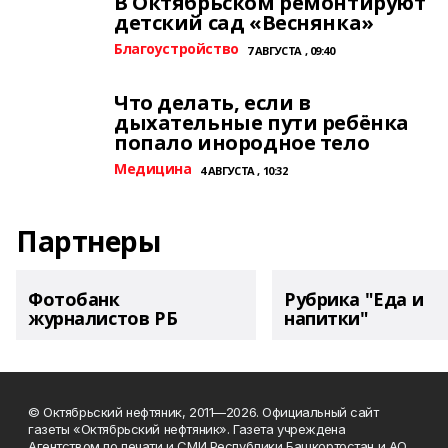
В Октябрьском ремонтируют
детский сад «Веснянка»
Благоустройство
7 АВГУСТА , 09:40
Что делать, если в
дыхательные пути ребёнка
попало инородное тело
Медицина
4 АВГУСТА , 10:32
Партнеры
Фотобанк
Рубрика "Еда и
журналистов РБ
напитки"
© Октябрьский нефтяник, 2011—2026. Официальный сайт
газеты «Октябрьский нефтяник». Газета учреждена
Агентством по печати и СМИ Республики Башкортостан и АО