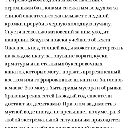
огромными баллонами со сжатым воздухом за
спиной спасатель соскальзывает с ледяной
кромки проруби в черную холодную пучину.
Спустя несколько мгновений за ним уходит
напарник. Ведутся поиски учебного объекта.
Опасность под толщей воды может подстерегать
на каждом шагу: затонувшие коряги, куски
арматуры или стальных буксировочных
канатов, которые могут порвать прорезиненный
костюм или гофрированные шланги от баллонов
к маске. Это могут быть груды мусора и обрывки
браконьерских сетей (каждый год спасатели
достают их десятками). При этом видимость в
мутной воде иногда не превышает полуметра. В
любой экстремальной ситуации им приходится
надеяться на себя да на товарищей наверху, с