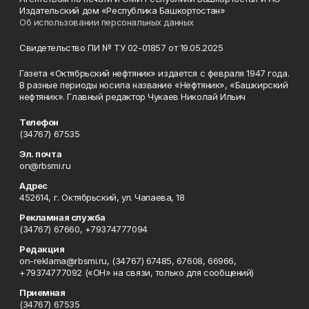
Издательский дом «Республика Башкортостан»
Об использовании персональных данных
Свидетельство ПИ № ТУ 02-01857 от 19.05.2025
Газета «Октябрьский нефтяник» издается с февраля 1947 года.
В разные периоды носила название «Нефтяник», «Башкирский
нефтяник». Главный редактор Чукаев Николай Ильич
Телефон
(34767) 67535
Эл. почта
on@rbsmi.ru
Адрес
452614, г. Октябрьский, ул. Чапаева, 18
Рекламная служба
(34767) 67660, +79374777094
Редакция
on-reklama@rbsmi.ru, (34767) 67485, 67608, 66966,
+79374777092 («ОН» на связи, только для сообщений)
Приемная
(34767) 67535