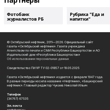
Партнеры
Фотобанк
Рубрика "Еда и
журналистов РБ
напитки"
© Октябрьский нефтяник, 2011—2026. Официальный сайт
газеты «Октябрьский нефтяник». Газета учреждена
Агентством по печати и СМИ Республики Башкортостан и АО
Издательский дом «Республика Башкортостан»
Об использовании персональных данных
Свидетельство ПИ № ТУ 02-01857 от 19.05.2025
Газета «Октябрьский нефтяник» издается с февраля 1947 года.
В разные периоды носила название «Нефтяник», «Башкирский
нефтяник». Главный редактор Чукаев Николай Ильич
Телефон
(34767) 67535
Эл. почта
on@rbsmi.ru