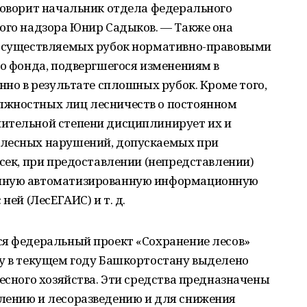
говорит начальник отдела федерального
ого надзора Юнир Садыков. — Также она
 осуществляемых рубок нормативно-правовыми
го фонда, подвергшегося изменениям в
нно в результате сплошных рубок. Кроме того,
лжностных лиц лесничеств о постоянном
ительной степени дисциплинирует их и
 лесных нарушений, допускаемых при
осек, при предоставлении (непредставлении)
енную автоматизированную информационную
ней (ЛесЕГАИС) и т. д.
ся федеральный проект «Сохранение лесов»
му в текущем году Башкортостану выделено
лесного хозяйства. Эти средства предназначены
лению и лесоразведению и для снижения