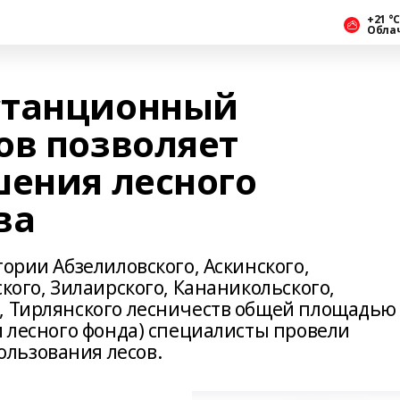
+21 °С
Обла
станционный
ов позволяет
шения лесного
ва
тории Абзелиловского, Аскинского,
кого, Зилаирского, Кананикольского,
, Тирлянского лесничеств общей площадью
и лесного фонда) специалисты провели
льзования лесов.