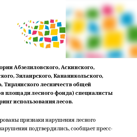
тории Абзелиловского, Аскинского,
ского, Зилаирского, Кананикольского,
, Тирлянского лесничеств общей
тов площади лесного фонда) специалисты
инг использования лесов.
сированы признаки нарушения лесного
 нарушения подтвердились, сообщает пресс-