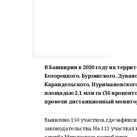
В Башкирии в 2020 году на терри
Белорецкого, Бурзянского, Дуван
Караидельского, Нуримановского
площадью 2,1 млн га (36 процен
провели дистанционный монитор
Выявлено 150 участков, где зафик
законодательства. На 111 участках
служба Минлесхоза республики.