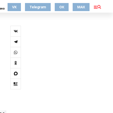
VK
Telegram
ОК
MAX
чно