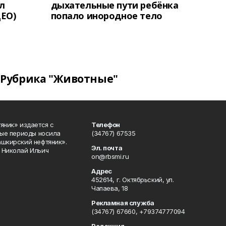
л
дыхательные пути ребёнка
ЕО)
попало инородное тело
Рубрика "Животные"
яник» издается с
Телефон
ные периоды носила
(34767) 67535
ашкирский нефтяник».
Эл. почта
 Николай Ильич
on@rbsmi.ru
Адрес
452614, г. Октябрьский, ул.
Чапаева, 18
Рекламная служба
(34767) 67660, +79374777094