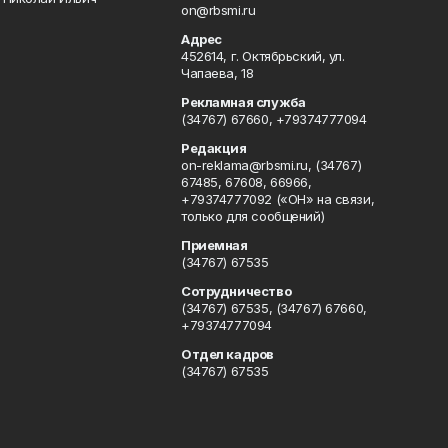
on@rbsmi.ru
Адрес
452614, г. Октябрьский, ул.
Чапаева, 18
Рекламная служба
(34767) 67660, +79374777094
Редакция
on-reklama@rbsmi.ru, (34767)
67485, 67608, 66966,
+79374777092 («ОН» на связи,
только для сообщений)
Приемная
(34767) 67535
Сотрудничество
(34767) 67535, (34767) 67660,
+79374777094
Отдел кадров
(34767) 67535