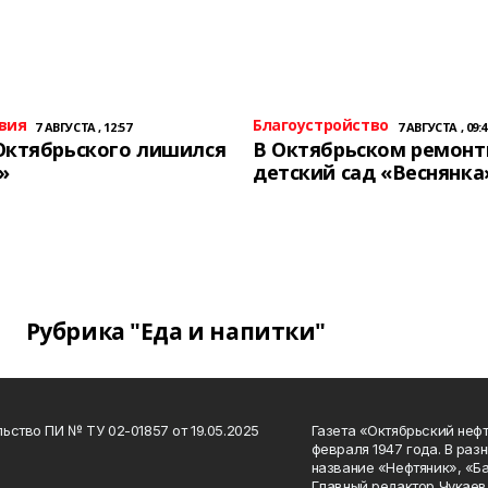
вия
Благоустройство
7 АВГУСТА , 12:57
7 АВГУСТА , 09:4
Октябрьского лишился
В Октябрьском ремон
»
детский сад «Веснянка
Рубрика "Еда и напитки"
ьство ПИ № ТУ 02-01857 от 19.05.2025
Газета «Октябрьский нефт
февраля 1947 года. В раз
название «Нефтяник», «Б
Главный редактор Чукаев