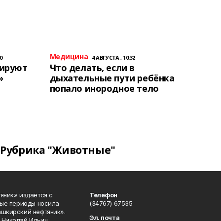
Медицина
0
4 АВГУСТА , 10:32
тируют
Что делать, если в
»
дыхательные пути ребёнка
попало инородное тело
Рубрика "Животные"
яник» издается с
Телефон
ные периоды носила
(34767) 67535
ашкирский нефтяник».
Эл. почта
 Николай Ильич