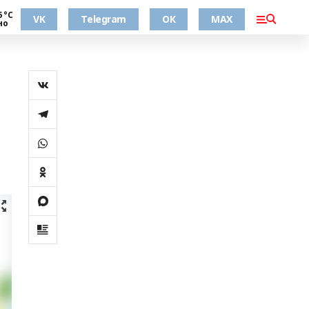
6 °С
VK
Telegram
ОК
MAX
но