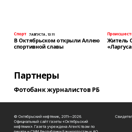
Спорт
Происшест
7 АВГУСТА , 13:11
В Октябрьском открыли Аллею
Житель 
спортивной славы
«Ларгуса
Партнеры
Фотобанк журналистов РБ
© Октябрьский нефтяник, 2011—2026.
Свидетел
Официальный сайт газеты «Октябрьский
нефтяник». Газета учреждена Агентством по
печати и СМИ Республики Башкортостан и АО