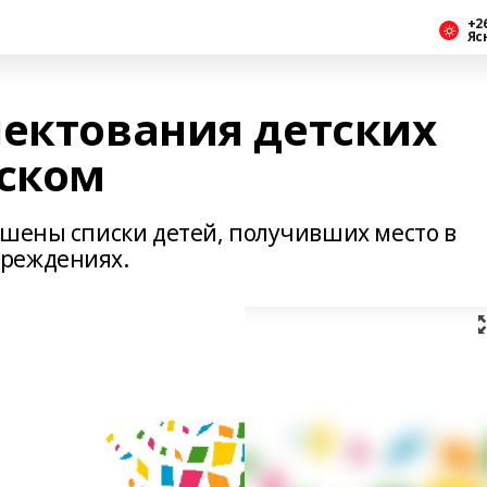
+2
Яс
лектования детских
ьском
ешены списки детей, получивших место в
чреждениях.