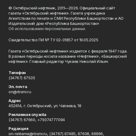
© Октябрьский нефтяник, 2011—2026. Официальный сайт
газеты «Октябрьский нефтяник». Газета учреждена
Агентством по печати и СМИ Республики Башкортостан и АО
Издательский дом «Республика Башкортостан»
Об использовании персональных данных
Свидетельство ПИ № ТУ 02-01857 от 19.05.2025
Газета «Октябрьский нефтяник» издается с февраля 1947 года.
В разные периоды носила название «Нефтяник», «Башкирский
нефтяник». Главный редактор Чукаев Николай Ильич
Телефон
(34767) 67535
Эл. почта
on@rbsmi.ru
Адрес
452614, г. Октябрьский, ул. Чапаева, 18
Рекламная служба
(34767) 67660, +79374777094
Редакция
on-reklama@rbsmi.ru, (34767) 67485, 67608, 66966,