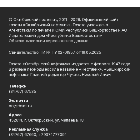
© Октябрьский нефтяник, 2011—2026. Официальный сайт
газеты «Октябрьский нефтяник». Газета учреждена
Агентством по печати и СМИ Республики Башкортостан и АО
Издательский дом «Республика Башкортостан»
Об использовании персональных данных
Свидетельство ПИ № ТУ 02-01857 от 19.05.2025
Газета «Октябрьский нефтяник» издается с февраля 1947 года.
В разные периоды носила название «Нефтяник», «Башкирский
нефтяник». Главный редактор Чукаев Николай Ильич
Телефон
(34767) 67535
Эл. почта
on@rbsmi.ru
Адрес
452614, г. Октябрьский, ул. Чапаева, 18
Рекламная служба
(34767) 67660, +79374777094