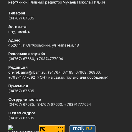
нефтяник». Главный редактор Чукаев Николай Ильич
Телефон
(34767) 67535
Эл. почта
on@rbsmi.ru
Адрес
452614, г. Октябрьский, ул. Чапаева, 18
Рекламная служба
(34767) 67660, +79374777094
Редакция
on-reklama@rbsmi.ru, (34767) 67485, 67608, 66966,
+79374777092 («ОН» на связи, только для сообщений)
Приемная
(34767) 67535
Сотрудничество
(34767) 67535, (34767) 67660, +79374777094
Отдел кадров
(34767) 67535