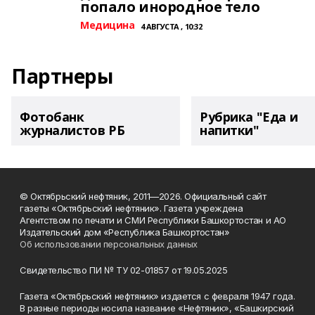
попало инородное тело
Медицина
4 АВГУСТА , 10:32
Партнеры
Фотобанк
Рубрика "Еда и
журналистов РБ
напитки"
© Октябрьский нефтяник, 2011—2026. Официальный сайт
газеты «Октябрьский нефтяник». Газета учреждена
Агентством по печати и СМИ Республики Башкортостан и АО
Издательский дом «Республика Башкортостан»
Об использовании персональных данных
Свидетельство ПИ № ТУ 02-01857 от 19.05.2025
Газета «Октябрьский нефтяник» издается с февраля 1947 года.
В разные периоды носила название «Нефтяник», «Башкирский