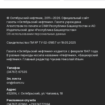
© Октябрьский нефтяник, 2011—2026. Официальный сайт
газеты «Октябрьский нефтяник». Газета учреждена
Агентством по печати и СМИ Республики Башкортостан и АО
Издательский дом «Республика Башкортостан»
Об использовании персональных данных
Свидетельство ПИ № ТУ 02-01857 от 19.05.2025
Газета «Октябрьский нефтяник» издается с февраля 1947 года.
В разные периоды носила название «Нефтяник», «Башкирский
нефтяник». Главный редактор Чукаев Николай Ильич
Телефон
(34767) 67535
Эл. почта
on@rbsmi.ru
Адрес
452614, г. Октябрьский, ул. Чапаева, 18
Рекламная служба
(34767) 67660, +79374777094