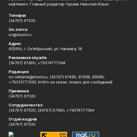
нефтяник». Главный редактор Чукаев Николай Ильич
Телефон
(34767) 67535
Эл. почта
on@rbsmi.ru
Адрес
452614, г. Октябрьский, ул. Чапаева, 18
Рекламная служба
(34767) 67660, +79374777094
Редакция
on-reklama@rbsmi.ru, (34767) 67485, 67608, 66966,
+79374777092 («ОН» на связи, только для сообщений)
Приемная
(34767) 67535
Сотрудничество
(34767) 67535, (34767) 67660, +79374777094
Отдел кадров
(34767) 67535