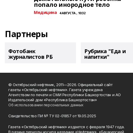
попало инородное тело
Медицина
4 АВГУСТА , 10:32
Партнеры
Фотобанк
Рубрика "Еда и
журналистов РБ
напитки"
© Октябрьский нефтяник, 2011—2026. Официальный сайт
газеты «Октябрьский нефтяник». Газета учреждена
Агентством по печати и СМИ Республики Башкортостан и АО
Издательский дом «Республика Башкортостан»
Об использовании персональных данных
Свидетельство ПИ № ТУ 02-01857 от 19.05.2025
Газета «Октябрьский нефтяник» издается с февраля 1947 года.
В разные периоды носила название «Нефтяник», «Башкирский