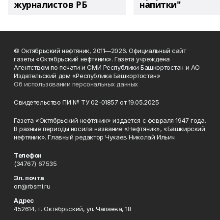
журналистов РБ
напитки"
© Октябрьский нефтяник, 2011—2026. Официальный сайт
газеты «Октябрьский нефтяник». Газета учреждена
Агентством по печати и СМИ Республики Башкортостан и АО
Издательский дом «Республика Башкортостан»
Об использовании персональных данных
Свидетельство ПИ № ТУ 02-01857 от 19.05.2025
Газета «Октябрьский нефтяник» издается с февраля 1947 года.
В разные периоды носила название «Нефтяник», «Башкирский
нефтяник». Главный редактор Чукаев Николай Ильич
Телефон
(34767) 67535
Эл. почта
on@rbsmi.ru
Адрес
452614, г. Октябрьский, ул. Чапаева, 18