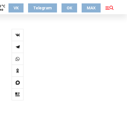
0 °С
VK
Telegram
ОК
MAX
но