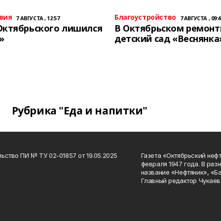
вия
Благоустройство
7 АВГУСТА , 12:57
7 АВГУСТА , 09:4
Октябрьского лишился
В Октябрьском ремон
»
детский сад «Веснянка
Рубрика "Еда и напитки"
ьство ПИ № ТУ 02-01857 от 19.05.2025
Газета «Октябрьский нефт
февраля 1947 года. В раз
название «Нефтяник», «Б
Главный редактор Чукаев