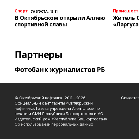
Спорт
Происшест
7 АВГУСТА , 13:11
В Октябрьском открыли Аллею
Житель 
спортивной славы
«Ларгуса
Партнеры
Фотобанк журналистов РБ
© Октябрьский нефтяник, 2011—2026.
Свидетел
Официальный сайт газеты «Октябрьский
нефтяник». Газета учреждена Агентством по
печати и СМИ Республики Башкортостан и АО
Издательский дом «Республика Башкортостан»
Об использовании персональных данных