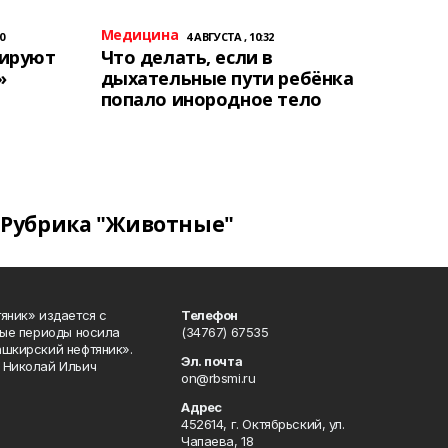
Медицина
0
4 АВГУСТА , 10:32
тируют
Что делать, если в
»
дыхательные пути ребёнка
попало инородное тело
Рубрика "Животные"
яник» издается с
Телефон
ные периоды носила
(34767) 67535
ашкирский нефтяник».
Эл. почта
 Николай Ильич
on@rbsmi.ru
Адрес
452614, г. Октябрьский, ул.
Чапаева, 18