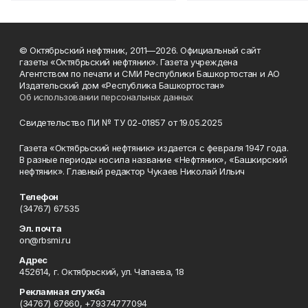
© Октябрьский нефтяник, 2011—2026. Официальный сайт
газеты «Октябрьский нефтяник». Газета учреждена
Агентством по печати и СМИ Республики Башкортостан и АО
Издательский дом «Республика Башкортостан»
Об использовании персональных данных
Свидетельство ПИ № ТУ 02-01857 от 19.05.2025
Газета «Октябрьский нефтяник» издается с февраля 1947 года.
В разные периоды носила название «Нефтяник», «Башкирский
нефтяник». Главный редактор Чукаев Николай Ильич
Телефон
(34767) 67535
Эл. почта
on@rbsmi.ru
Адрес
452614, г. Октябрьский, ул. Чапаева, 18
Рекламная служба
(34767) 67660, +79374777094