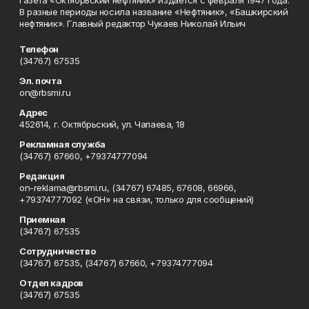
Газета «Октябрьский нефтяник» издается с февраля 1947 года.
В разные периоды носила название «Нефтяник», «Башкирский
нефтяник». Главный редактор Чукаев Николай Ильич
Телефон
(34767) 67535
Эл. почта
on@rbsmi.ru
Адрес
452614, г. Октябрьский, ул. Чапаева, 18
Рекламная служба
(34767) 67660, +79374777094
Редакция
on-reklama@rbsmi.ru, (34767) 67485, 67608, 66966,
+79374777092 («ОН» на связи, только для сообщений)
Приемная
(34767) 67535
Сотрудничество
(34767) 67535, (34767) 67660, +79374777094
Отдел кадров
(34767) 67535