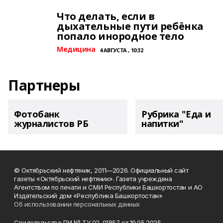
Что делать, если в
дыхательные пути ребёнка
попало инородное тело
Медицина
4 АВГУСТА , 10:32
Партнеры
Фотобанк
Рубрика "Еда и
журналистов РБ
напитки"
© Октябрьский нефтяник, 2011—2026. Официальный сайт
газеты «Октябрьский нефтяник». Газета учреждена
Агентством по печати и СМИ Республики Башкортостан и АО
Издательский дом «Республика Башкортостан»
Об использовании персональных данных
Свидетельство ПИ № ТУ 02-01857 от 19.05.2025