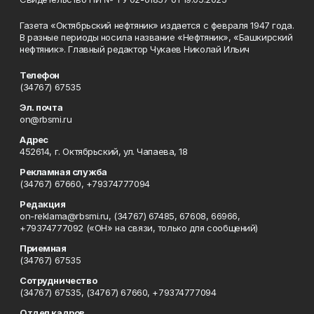
Газета «Октябрьский нефтяник» издается с февраля 1947 года.
В разные периоды носила название «Нефтяник», «Башкирский
нефтяник». Главный редактор Чукаев Николай Ильич
Телефон
(34767) 67535
Эл. почта
on@rbsmi.ru
Адрес
452614, г. Октябрьский, ул. Чапаева, 18
Рекламная служба
(34767) 67660, +79374777094
Редакция
on-reklama@rbsmi.ru, (34767) 67485, 67608, 66966,
+79374777092 («ОН» на связи, только для сообщений)
Приемная
(34767) 67535
Сотрудничество
(34767) 67535, (34767) 67660, +79374777094
Отдел кадров