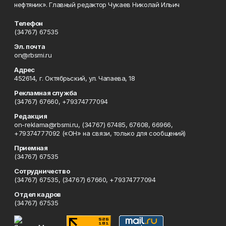
нефтяник». Главный редактор Чукаев Николай Ильич
Телефон
(34767) 67535
Эл. почта
on@rbsmi.ru
Адрес
452614, г. Октябрьский, ул. Чапаева, 18
Рекламная служба
(34767) 67660, +79374777094
Редакция
on-reklama@rbsmi.ru, (34767) 67485, 67608, 66966,
+79374777092 («ОН» на связи, только для сообщений)
Приемная
(34767) 67535
Сотрудничество
(34767) 67535, (34767) 67660, +79374777094
Отдел кадров
(34767) 67535