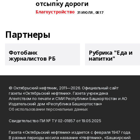
отсыпку дороги
Благоустройство
31 ИЮЛЯ , 08:17
Партнеры
Фотобанк
Рубрика "Еда и
журналистов РБ
напитки"
© Октябрьский нефтяник, 2011—2026. Официальный сайт
газеты «Октябрьский нефтяник». Газета учреждена
Агентством по печати и СМИ Республики Башкортостан и АО
Издательский дом «Республика Башкортостан»
Об использовании персональных данных
Свидетельство ПИ № ТУ 02-01857 от 19.05.2025
Газета «Октябрьский нефтяник» издается с февраля 1947 года.
В разные периоды носила название «Нефтяник», «Башкирский