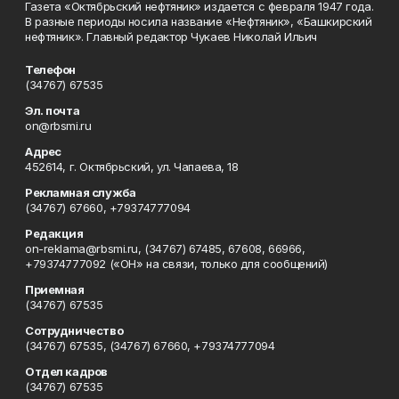
Газета «Октябрьский нефтяник» издается с февраля 1947 года.
В разные периоды носила название «Нефтяник», «Башкирский
нефтяник». Главный редактор Чукаев Николай Ильич
Телефон
(34767) 67535
Эл. почта
on@rbsmi.ru
Адрес
452614, г. Октябрьский, ул. Чапаева, 18
Рекламная служба
(34767) 67660, +79374777094
Редакция
on-reklama@rbsmi.ru, (34767) 67485, 67608, 66966,
+79374777092 («ОН» на связи, только для сообщений)
Приемная
(34767) 67535
Сотрудничество
(34767) 67535, (34767) 67660, +79374777094
Отдел кадров
(34767) 67535