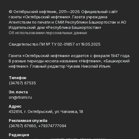
© Октябрьский нефтяник, 2011—2026. Официальный сайт
газеты «Октябрьский нефтяник». Газета учреждена
Агентством по печати и СМИ Республики Башкортостан и АО
Издательский дом «Республика Башкортостан»
Об использовании персональных данных
Свидетельство ПИ № ТУ 02-01857 от 19.05.2025
Газета «Октябрьский нефтяник» издается с февраля 1947 года.
В разные периоды носила название «Нефтяник», «Башкирский
нефтяник». Главный редактор Чукаев Николай Ильич
Телефон
(34767) 67535
Эл. почта
on@rbsmi.ru
Адрес
452614, г. Октябрьский, ул. Чапаева, 18
Рекламная служба
(34767) 67660, +79374777094
Редакция