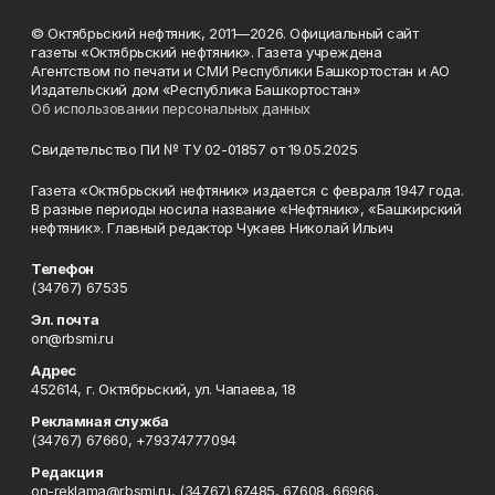
© Октябрьский нефтяник, 2011—2026. Официальный сайт
газеты «Октябрьский нефтяник». Газета учреждена
Агентством по печати и СМИ Республики Башкортостан и АО
Издательский дом «Республика Башкортостан»
Об использовании персональных данных
Свидетельство ПИ № ТУ 02-01857 от 19.05.2025
Газета «Октябрьский нефтяник» издается с февраля 1947 года.
В разные периоды носила название «Нефтяник», «Башкирский
нефтяник». Главный редактор Чукаев Николай Ильич
Телефон
(34767) 67535
Эл. почта
on@rbsmi.ru
Адрес
452614, г. Октябрьский, ул. Чапаева, 18
Рекламная служба
(34767) 67660, +79374777094
Редакция
on-reklama@rbsmi.ru, (34767) 67485, 67608, 66966,