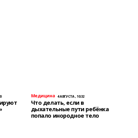
Медицина
0
4 АВГУСТА , 10:32
тируют
Что делать, если в
»
дыхательные пути ребёнка
попало инородное тело