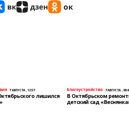
вия
Благоустройство
7 АВГУСТА , 12:57
7 АВГУСТА , 09:4
Октябрьского лишился
В Октябрьском ремон
»
детский сад «Веснянка