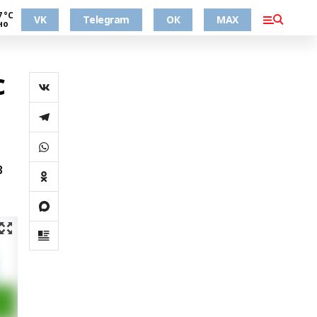
7 °С
VK
Telegram
ОК
MAX
но
с
в