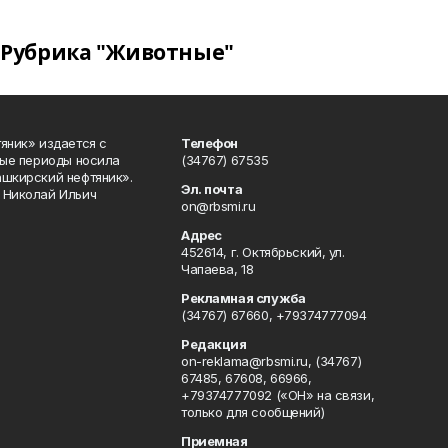
Рубрика "Животные"
яник» издается с
Телефон
ные периоды носила
(34767) 67535
ашкирский нефтяник».
Эл. почта
 Николай Ильич
on@rbsmi.ru
Адрес
452614, г. Октябрьский, ул.
Чапаева, 18
Рекламная служба
(34767) 67660, +79374777094
Редакция
on-reklama@rbsmi.ru, (34767)
67485, 67608, 66966,
+79374777092 («ОН» на связи,
только для сообщений)
Приемная