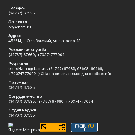
Телефон
(34767) 67535
Эл. почта
on@rbsmi.ru
Адрес
452614, г. Октябрьский, ул. Чапаева, 18
Рекламная служба
(34767) 67660, +79374777094
Редакция
on-reklama@rbsmi.ru, (34767) 67485, 67608, 66966,
+79374777092 («ОН» на связи, только для сообщений)
Приемная
(34767) 67535
Сотрудничество
(34767) 67535, (34767) 67660, +79374777094
Отдел кадров
(34767) 67535