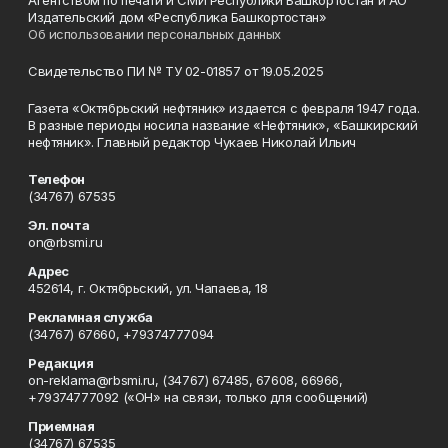
Агентством по печати и СМИ Республики Башкортостан и АО
Издательский дом «Республика Башкортостан»
Об использовании персональных данных
Свидетельство ПИ № ТУ 02-01857 от 19.05.2025
Газета «Октябрьский нефтяник» издается с февраля 1947 года.
В разные периоды носила название «Нефтяник», «Башкирский
нефтяник». Главный редактор Чукаев Николай Ильич
Телефон
(34767) 67535
Эл. почта
on@rbsmi.ru
Адрес
452614, г. Октябрьский, ул. Чапаева, 18
Рекламная служба
(34767) 67660, +79374777094
Редакция
on-reklama@rbsmi.ru, (34767) 67485, 67608, 66966,
+79374777092 («ОН» на связи, только для сообщений)
Приемная
(34767) 67535