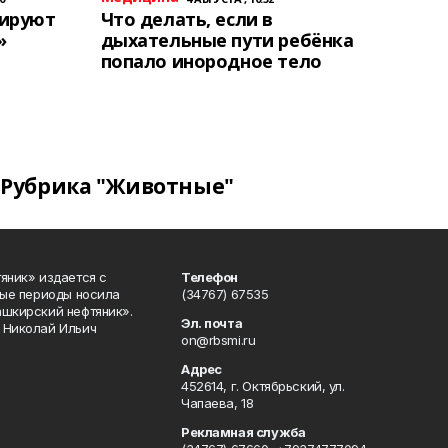
тируют
Что делать, если в
»
дыхательные пути ребёнка
попало инородное тело
Рубрика "Животные"
яник» издается с
Телефон
ные периоды носила
(34767) 67535
ашкирский нефтяник».
Эл. почта
 Николай Ильич
on@rbsmi.ru
Адрес
452614, г. Октябрьский, ул.
Чапаева, 18
Рекламная служба