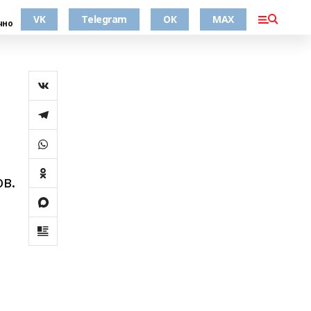
VK
Telegram
ОК
MAX
чно
в.