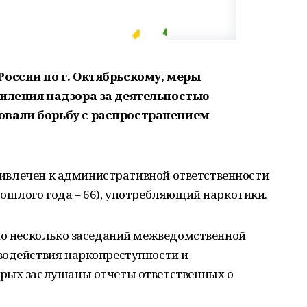
оссии по г. Октябрьскому, меры
силения надзора за деятельностью
овали борьбу с распространением
 привлечен к административной ответственности
ошлого года – 66), употребляющий наркотики.
ено несколько заседаний межведомственной
водействия наркопреступности и
рых заслушаны отчеты ответственных о