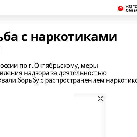
+28 °С
Обла
ьба с наркотиками
ы
оссии по г. Октябрьскому, меры
силения надзора за деятельностью
вали борьбу с распространением наркотико