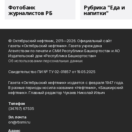
Фотобанк
Рубрика "Еда и
журналистов РБ
напитки"
© Октябрьский нефтяник, 2011—2026. Официальный сайт
газеты «Октябрьский нефтяник». Газета учреждена
Агентством по печати и СМИ Республики Башкортостан и АО
Издательский дом «Республика Башкортостан»
Об использовании персональных данных
Свидетельство ПИ № ТУ 02-01857 от 19.05.2025
Газета «Октябрьский нефтяник» издается с февраля 1947 года.
В разные периоды носила название «Нефтяник», «Башкирский
нефтяник». Главный редактор Чукаев Николай Ильич
Телефон
(34767) 67535
Эл. почта
on@rbsmi.ru
Адрес