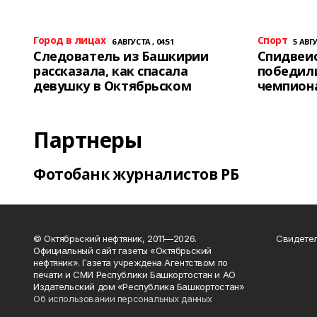
Город в лицах
Спорт
6 АВГУСТА , 04:51
5 АВГУ
Следователь из Башкирии
Спидвеис
рассказала, как спасала
победили
девушку в Октябрьском
чемпион
Партнеры
Фотобанк журналистов РБ
© Октябрьский нефтяник, 2011—2026.
Свидетел
Официальный сайт газеты «Октябрьский
нефтяник». Газета учреждена Агентством по
печати и СМИ Республики Башкортостан и АО
Издательский дом «Республика Башкортостан»
Об использовании персональных данных