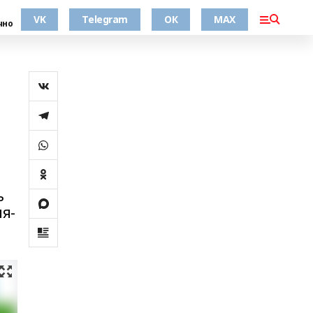
VK
Telegram
ОК
MAX
чно
ь
я-