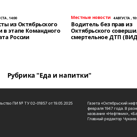
Местные новости
СТА , 14:00
4 АВГУСТА , 10:
ты из Октябрьского
Водитель без прав из
 в этапе Командного
Октябрьского соверши
ата России
смертельное ДТП (ВИД
Рубрика "Еда и напитки"
ьство ПИ № ТУ 02-01857 от 19.05.2025
Газета «Октябрьский нефт
февраля 1947 года. В раз
название «Нефтяник», «Б
Главный редактор Чукаев