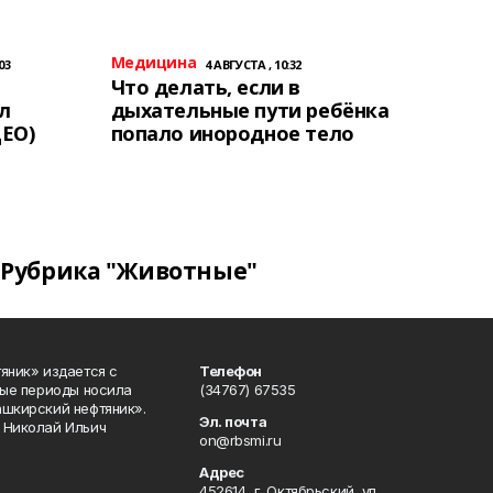
Медицина
03
4 АВГУСТА , 10:32
Что делать, если в
л
дыхательные пути ребёнка
ЕО)
попало инородное тело
Рубрика "Животные"
яник» издается с
Телефон
ные периоды носила
(34767) 67535
ашкирский нефтяник».
Эл. почта
 Николай Ильич
on@rbsmi.ru
Адрес
452614, г. Октябрьский, ул.