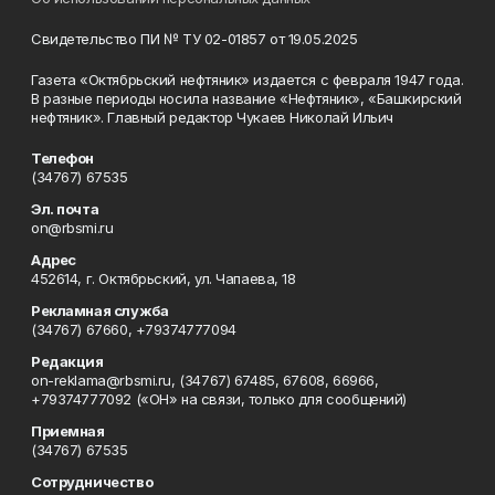
Свидетельство ПИ № ТУ 02-01857 от 19.05.2025
Газета «Октябрьский нефтяник» издается с февраля 1947 года.
В разные периоды носила название «Нефтяник», «Башкирский
нефтяник». Главный редактор Чукаев Николай Ильич
Телефон
(34767) 67535
Эл. почта
on@rbsmi.ru
Адрес
452614, г. Октябрьский, ул. Чапаева, 18
Рекламная служба
(34767) 67660, +79374777094
Редакция
on-reklama@rbsmi.ru, (34767) 67485, 67608, 66966,
+79374777092 («ОН» на связи, только для сообщений)
Приемная
(34767) 67535
Сотрудничество