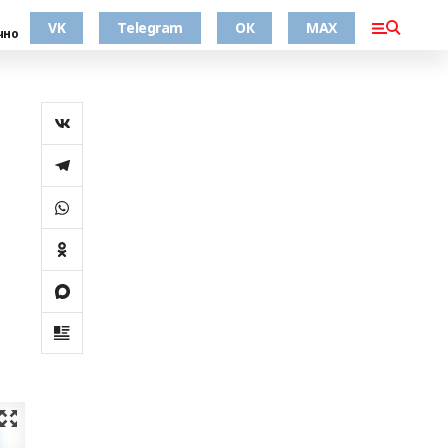
VK
Telegram
ОК
MAX
чно