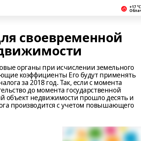
+17 °С
Обла
для своевременной
едвижимости
говые органы при исчислении земельного
ющие коэффициенты Его будут применять
лога за 2018 год. Так, если с момента
ельство до момента государственной
ый объект недвижимости прошло десять и
алога производится с учетом повышающего