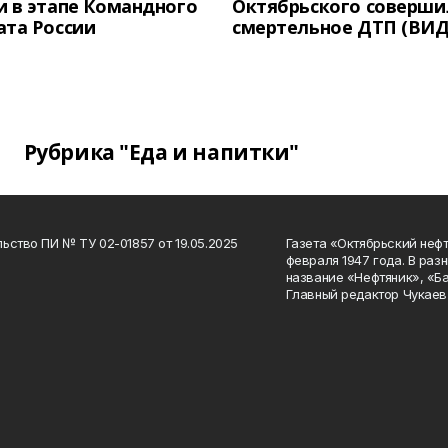
 в этапе Командного
Октябрьского соверши
ата России
смертельное ДТП (ВИД
Рубрика "Еда и напитки"
ьство ПИ № ТУ 02-01857 от 19.05.2025
Газета «Октябрьский нефт
февраля 1947 года. В раз
название «Нефтяник», «Б
Главный редактор Чукаев