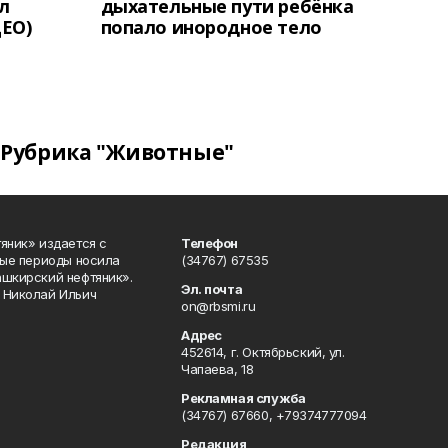
л
дыхательные пути ребёнка
ЕО)
попало инородное тело
Рубрика "Животные"
яник» издается с
Телефон
ные периоды носила
(34767) 67535
ашкирский нефтяник».
Эл. почта
 Николай Ильич
on@rbsmi.ru
Адрес
452614, г. Октябрьский, ул.
Чапаева, 18
Рекламная служба
(34767) 67660, +79374777094
Редакция