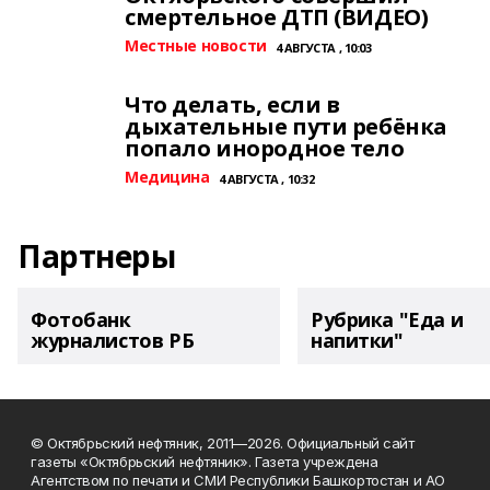
смертельное ДТП (ВИДЕО)
Местные новости
4 АВГУСТА , 10:03
Что делать, если в
дыхательные пути ребёнка
попало инородное тело
Медицина
4 АВГУСТА , 10:32
Партнеры
Фотобанк
Рубрика "Еда и
журналистов РБ
напитки"
© Октябрьский нефтяник, 2011—2026. Официальный сайт
газеты «Октябрьский нефтяник». Газета учреждена
Агентством по печати и СМИ Республики Башкортостан и АО