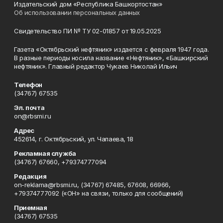
Издательский дом «Республика Башкортостан»
Об использовании персональных данных
Свидетельство ПИ № ТУ 02-01857 от 19.05.2025
Газета «Октябрьский нефтяник» издается с февраля 1947 года.
В разные периоды носила название «Нефтяник», «Башкирский
нефтяник». Главный редактор Чукаев Николай Ильич
Телефон
(34767) 67535
Эл. почта
on@rbsmi.ru
Адрес
452614, г. Октябрьский, ул. Чапаева, 18
Рекламная служба
(34767) 67660, +79374777094
Редакция
on-reklama@rbsmi.ru, (34767) 67485, 67608, 66966,
+79374777092 («ОН» на связи, только для сообщений)
Приемная
(34767) 67535