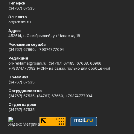
Телефон
(34767) 67535
Эл. почта
on@rbsmi.ru
Адрес
452614, г. Октябрьский, ул. Чапаева, 18
Рекламная служба
(34767) 67660, +79374777094
Редакция
on-reklama@rbsmi.ru, (34767) 67485, 67608, 66966,
+79374777092 («ОН» на связи, только для сообщений)
Приемная
(34767) 67535
Сотрудничество
(34767) 67535, (34767) 67660, +79374777094
Отдел кадров
(34767) 67535