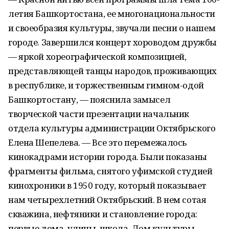
летия Башкортостана, ее многонациональности
и своеобразия культуры, звучали песни о нашем
городе. Завершился концерт хороводом дружбы
— яркой хореографической композицией,
представляющей танцы народов, проживающих
в республике, и торжественным гимном-одой
Башкортостану, — пояснила замысел
творческой части презентации начальник
отдела культуры администрации Октябрьского
Елена Шепелева. — Все это перемежалось
кинокадрами истории города. Были показаны
фрагменты фильма, снятого уфимской студией
кинохроники в 1950 году, который показывает
нам четырехлетний Октябрьский. В нем сотая
скважина, нефтяники и становление города:
первые дома, улицы, школа, Дом культуры.