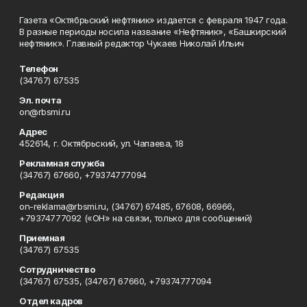
Газета «Октябрьский нефтяник» издается с февраля 1947 года.
В разные периоды носила название «Нефтяник», «Башкирский
нефтяник». Главный редактор Чукаев Николай Ильич
Телефон
(34767) 67535
Эл. почта
on@rbsmi.ru
Адрес
452614, г. Октябрьский, ул. Чапаева, 18
Рекламная служба
(34767) 67660, +79374777094
Редакция
on-reklama@rbsmi.ru, (34767) 67485, 67608, 66966,
+79374777092 («ОН» на связи, только для сообщений)
Приемная
(34767) 67535
Сотрудничество
(34767) 67535, (34767) 67660, +79374777094
Отдел кадров