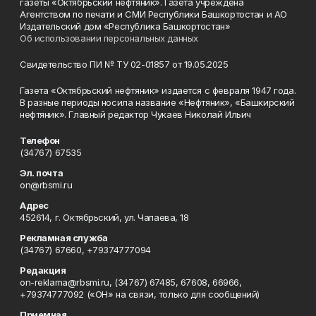
газеты «Октябрьский нефтяник». Газета учреждена
Агентством по печати и СМИ Республики Башкортостан и АО
Издательский дом «Республика Башкортостан»
Об использовании персональных данных
Свидетельство ПИ № ТУ 02-01857 от 19.05.2025
Газета «Октябрьский нефтяник» издается с февраля 1947 года.
В разные периоды носила название «Нефтяник», «Башкирский
нефтяник». Главный редактор Чукаев Николай Ильич
Телефон
(34767) 67535
Эл. почта
on@rbsmi.ru
Адрес
452614, г. Октябрьский, ул. Чапаева, 18
Рекламная служба
(34767) 67660, +79374777094
Редакция
on-reklama@rbsmi.ru, (34767) 67485, 67608, 66966,
+79374777092 («ОН» на связи, только для сообщений)
Приемная