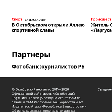
Спорт
Происшест
7 АВГУСТА , 13:11
В Октябрьском открыли Аллею
Житель 
спортивной славы
«Ларгуса
Партнеры
Фотобанк журналистов РБ
© Октябрьский нефтяник, 2011—2026.
Свидетел
Официальный сайт газеты «Октябрьский
нефтяник». Газета учреждена Агентством по
печати и СМИ Республики Башкортостан и АО
Издательский дом «Республика Башкортостан»
Об использовании персональных данных