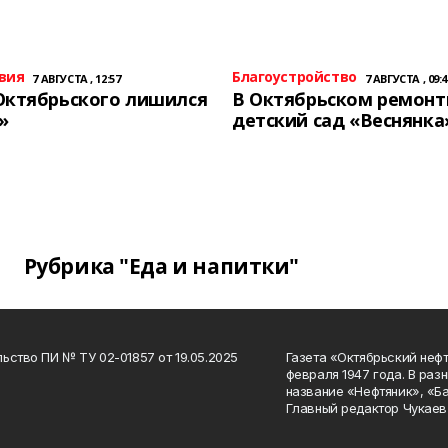
вия
Благоустройство
7 АВГУСТА , 12:57
7 АВГУСТА , 09:4
Октябрьского лишился
В Октябрьском ремон
»
детский сад «Веснянка
Рубрика "Еда и напитки"
ьство ПИ № ТУ 02-01857 от 19.05.2025
Газета «Октябрьский нефт
февраля 1947 года. В раз
название «Нефтяник», «Б
Главный редактор Чукаев