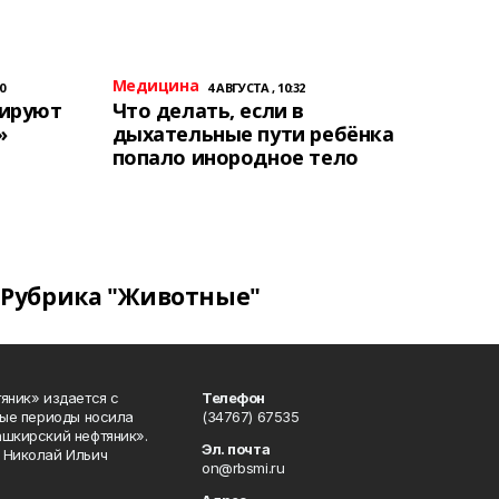
Медицина
0
4 АВГУСТА , 10:32
тируют
Что делать, если в
»
дыхательные пути ребёнка
попало инородное тело
Рубрика "Животные"
яник» издается с
Телефон
ные периоды носила
(34767) 67535
ашкирский нефтяник».
Эл. почта
 Николай Ильич
on@rbsmi.ru