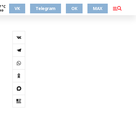
7 °С
VK
Telegram
ОК
MAX
но