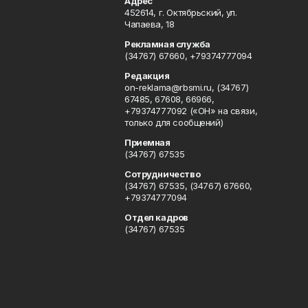
Адрес
452614, г. Октябрьский, ул.
Чапаева, 18
Рекламная служба
(34767) 67660, +79374777094
Редакция
on-reklama@rbsmi.ru, (34767)
67485, 67608, 66966,
+79374777092 («ОН» на связи,
только для сообщений)
Приемная
(34767) 67535
Сотрудничество
(34767) 67535, (34767) 67660,
+79374777094
Отдел кадров
(34767) 67535