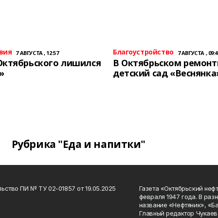
вия
Благоустройство
7 АВГУСТА , 12:57
7 АВГУСТА , 09:4
Октябрьского лишился
В Октябрьском ремон
»
детский сад «Веснянка
Рубрика "Еда и напитки"
ьство ПИ № ТУ 02-01857 от 19.05.2025
Газета «Октябрьский нефт
февраля 1947 года. В раз
название «Нефтяник», «Б
Главный редактор Чукаев