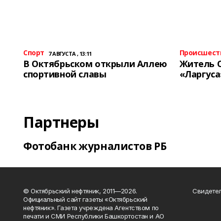
Спорт
Происшест
7 АВГУСТА , 13:11
В Октябрьском открыли Аллею
Житель 
спортивной славы
«Ларгуса
Партнеры
Фотобанк журналистов РБ
© Октябрьский нефтяник, 2011—2026.
Свидетел
Официальный сайт газеты «Октябрьский
нефтяник». Газета учреждена Агентством по
печати и СМИ Республики Башкортостан и АО