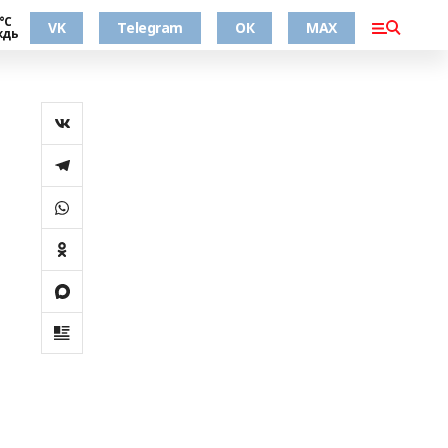
°С
VK
Telegram
ОК
MAX
ждь
е