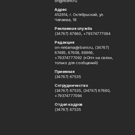
on@rbsmi.ru
Адрес
452614, г. Октябрьский, ул.
Чапаева, 18
Рекламная служба
(34767) 67660, +79374777094
Редакция
on-reklama@rbsmi.ru, (34767)
67485, 67608, 66966,
+79374777092 («ОН» на связи,
только для сообщений)
Приемная
(34767) 67535
Сотрудничество
(34767) 67535, (34767) 67660,
+79374777094
Отдел кадров
(34767) 67535