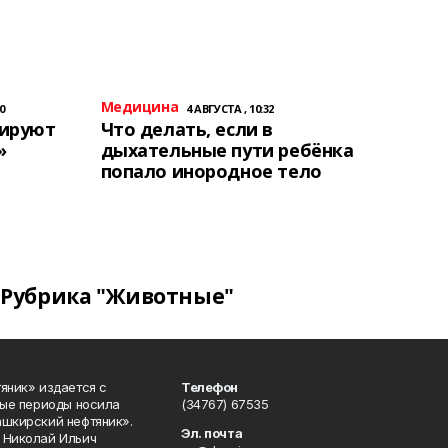
Медицина
0
4 АВГУСТА , 10:32
тируют
Что делать, если в
»
дыхательные пути ребёнка
попало инородное тело
Рубрика "Животные"
яник» издается с
Телефон
ные периоды носила
(34767) 67535
ашкирский нефтяник».
Эл. почта
 Николай Ильич