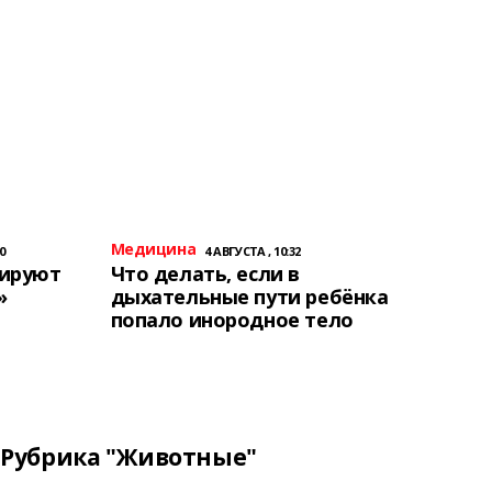
Медицина
0
4 АВГУСТА , 10:32
тируют
Что делать, если в
»
дыхательные пути ребёнка
попало инородное тело
Рубрика "Животные"