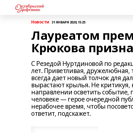
Новости
31 ЯНВАРЯ 2020, 15:25
Лауреатом пре
Крюкова призна
С Резедой Нуртдиновой по реда
лет. Приветливая, дружелюбная,
всегда дает новый толчок для да
вырастают крылья. Не критикуя, к
направлении осветить событие, 
человеке — герое очередной пуб
нерабочее время, чтобы посовето
ответит, подскажет.