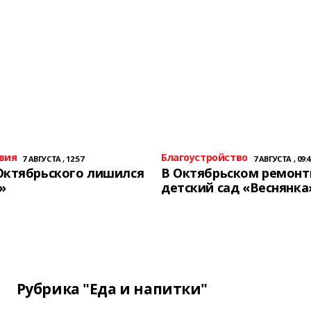
вия
Благоустройство
7 АВГУСТА , 12:57
7 АВГУСТА , 09:4
Октябрьского лишился
В Октябрьском ремон
»
детский сад «Веснянка
Рубрика "Еда и напитки"