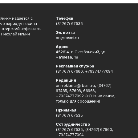
яник» издается с
Телефон
ные периоды носила
(34767) 67535
ашкирский нефтяник».
Эл. почта
 Николай Ильич
on@rbsmi.ru
Адрес
452614, г. Октябрьский, ул.
Чапаева, 18
Рекламная служба
(34767) 67660, +79374777094
Редакция
on-reklama@rbsmi.ru, (34767)
67485, 67608, 66966,
+79374777092 («ОН» на связи,
только для сообщений)
Приемная
(34767) 67535
Сотрудничество
(34767) 67535, (34767) 67660,
+79374777094