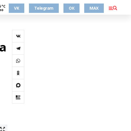
6 °С
VK
Telegram
ОК
MAX
но
а