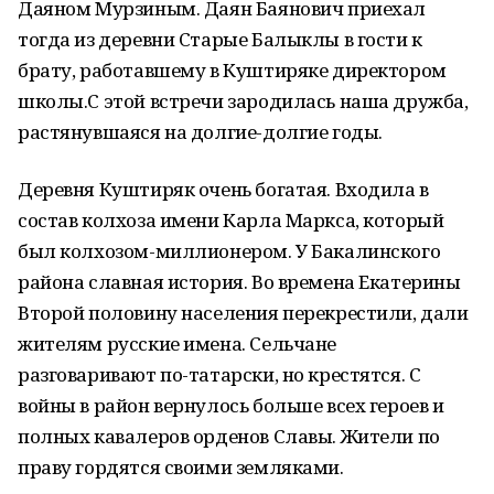
Даяном Мурзиным. Даян Баянович приехал
тогда из деревни Старые Балыклы в гости к
брату, работавшему в Куштиряке директором
школы.С этой встречи зародилась наша дружба,
растянувшаяся на долгие-долгие годы.
Деревня Куштиряк очень богатая. Входила в
состав колхоза имени Карла Маркса, который
был колхозом-миллионером. У Бакалинского
района славная история. Во времена Екатерины
Второй половину населения перекрестили, дали
жителям русские имена. Сельчане
разговаривают по-татарски, но крестятся. С
войны в район вернулось больше всех героев и
полных кавалеров орденов Славы. Жители по
праву гордятся своими земляками.