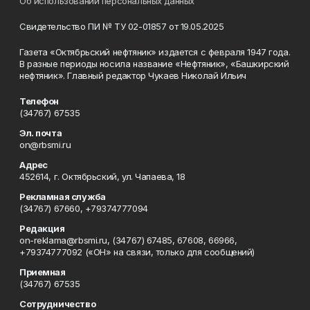
Об использовании персональных данных
Свидетельство ПИ № ТУ 02-01857 от 19.05.2025
Газета «Октябрьский нефтяник» издается с февраля 1947 года.
В разные периоды носила название «Нефтяник», «Башкирский
нефтяник». Главный редактор Чукаев Николай Ильич
Телефон
(34767) 67535
Эл. почта
on@rbsmi.ru
Адрес
452614, г. Октябрьский, ул. Чапаева, 18
Рекламная служба
(34767) 67660, +79374777094
Редакция
on-reklama@rbsmi.ru, (34767) 67485, 67608, 66966,
+79374777092 («ОН» на связи, только для сообщений)
Приемная
(34767) 67535
Сотрудничество