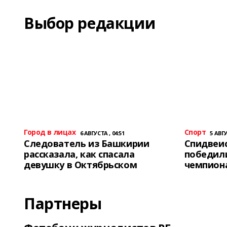
Выбор редакции
Город в лицах
Спорт
6 АВГУСТА , 04:51
5 АВГУ
Следователь из Башкирии
Спидвеис
рассказала, как спасала
победили
девушку в Октябрьском
чемпион
Партнеры