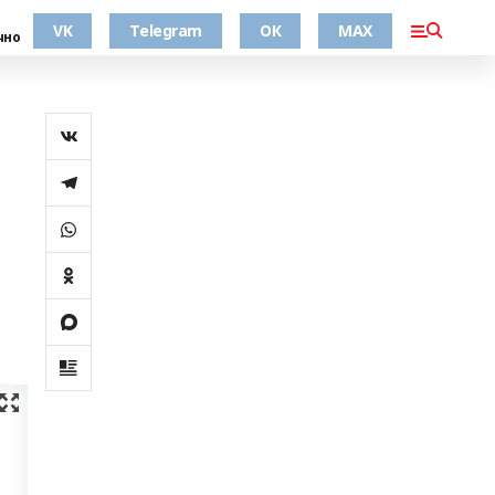
VK
Telegram
ОК
MAX
чно