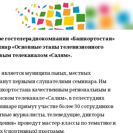
 базе гостелерадиокомпании «Башкортостан»
нар «Основные этапы телевизионного
вым телеканалом «Салям».
» является муниципальных, местных
танут первыми слушателями семинара. Им
ашкортостана качественным региональным и
ском телеканале «Салям», в телестудиях
минаре примут участие более 30 сотрудников
естные журналисты, телеведущие, дикторы
дения» проведут мастер-классы по тематике и
х (спортивных) программ.