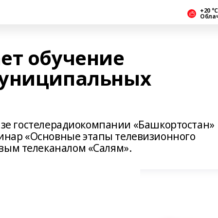
+20 °С
Обла
ет обучение
муниципальных
 базе гостелерадиокомпании «Башкортостан»
нар «Основные этапы телевизионного
вым телеканалом «Салям».