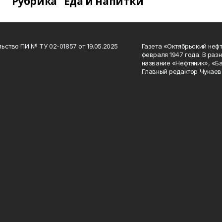
Рубрика "Еда и напитки"
ьство ПИ № ТУ 02-01857 от 19.05.2025
Газета «Октябрьский нефт
февраля 1947 года. В раз
название «Нефтяник», «Б
Главный редактор Чукаев