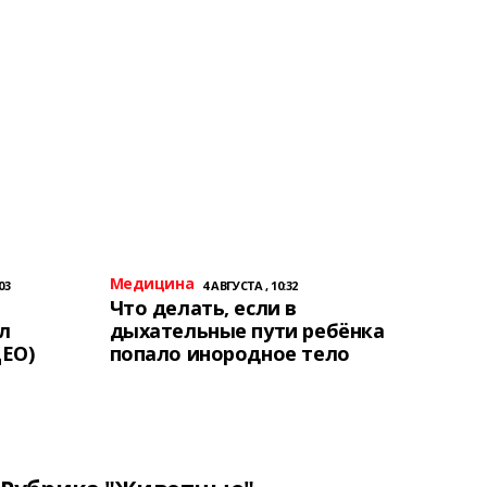
Медицина
03
4 АВГУСТА , 10:32
Что делать, если в
л
дыхательные пути ребёнка
ЕО)
попало инородное тело