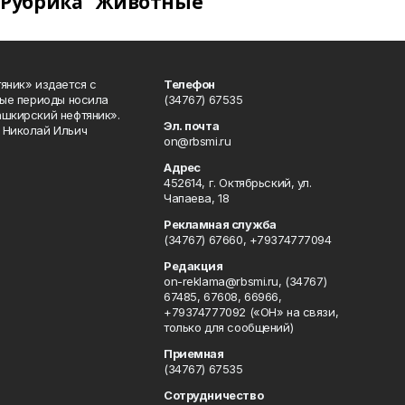
Рубрика "Животные"
яник» издается с
Телефон
ные периоды носила
(34767) 67535
ашкирский нефтяник».
Эл. почта
 Николай Ильич
on@rbsmi.ru
Адрес
452614, г. Октябрьский, ул.
Чапаева, 18
Рекламная служба
(34767) 67660, +79374777094
Редакция
on-reklama@rbsmi.ru, (34767)
67485, 67608, 66966,
+79374777092 («ОН» на связи,
только для сообщений)
Приемная
(34767) 67535
Сотрудничество