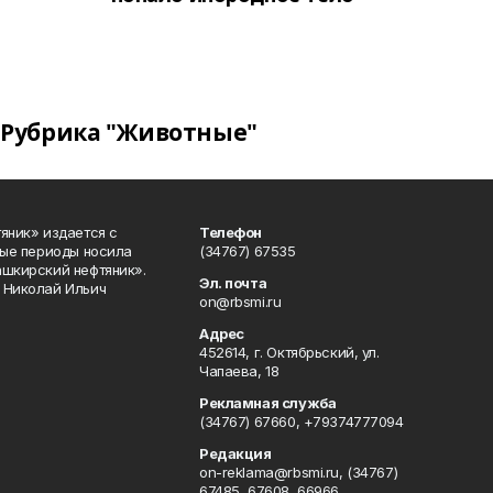
Рубрика "Животные"
яник» издается с
Телефон
ные периоды носила
(34767) 67535
ашкирский нефтяник».
Эл. почта
 Николай Ильич
on@rbsmi.ru
Адрес
452614, г. Октябрьский, ул.
Чапаева, 18
Рекламная служба
(34767) 67660, +79374777094
Редакция
on-reklama@rbsmi.ru, (34767)
67485, 67608, 66966,