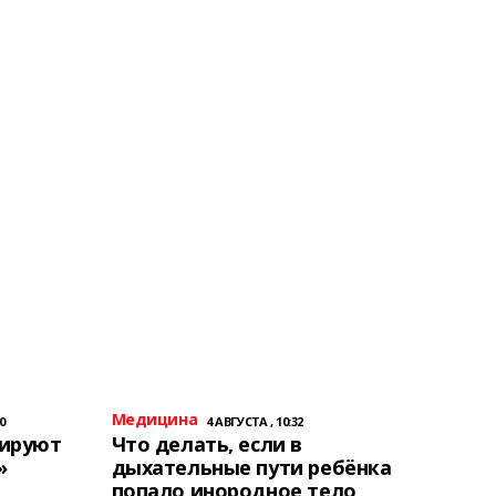
Медицина
0
4 АВГУСТА , 10:32
тируют
Что делать, если в
»
дыхательные пути ребёнка
попало инородное тело