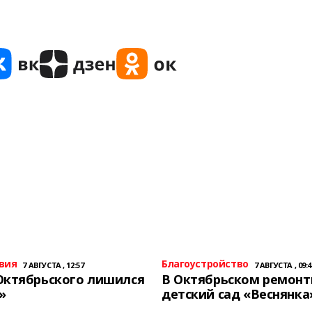
вия
Благоустройство
7 АВГУСТА , 12:57
7 АВГУСТА , 09:4
Октябрьского лишился
В Октябрьском ремон
»
детский сад «Веснянка