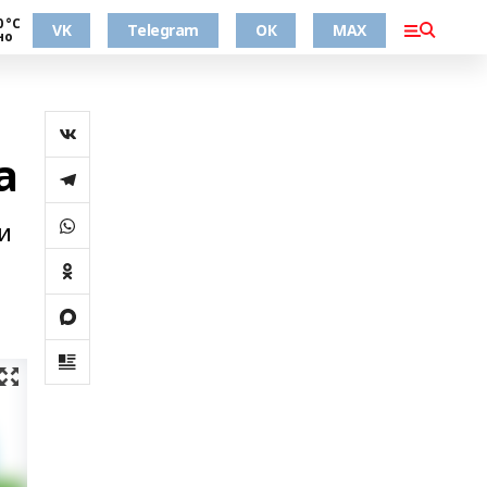
0 °С
VK
Telegram
ОК
MAX
но
а
и