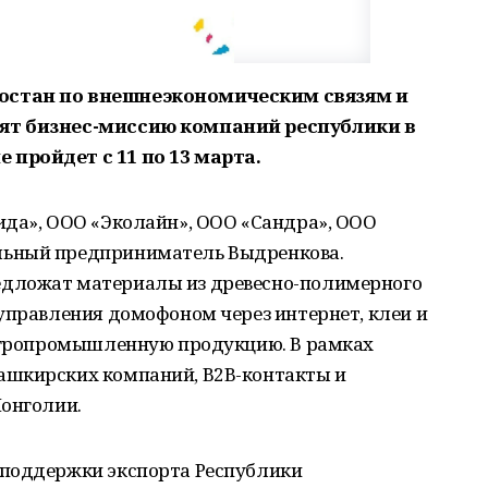
остан по внешнеэкономическим связям и
ят бизнес-миссию компаний республики в
пройдет с 11 по 13 марта.
ида», ООО «Эколайн», ООО «Сандра», ООО
льный предприниматель Выдренкова.
дложат материалы из древесно-полимерного
управления домофоном через интернет, клеи и
 агропромышленную продукцию. В рамках
ашкирских компаний, В2В-контакты и
Монголии.
 поддержки экспорта Республики