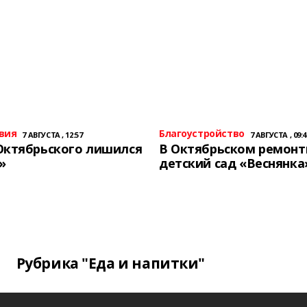
вия
Благоустройство
7 АВГУСТА , 12:57
7 АВГУСТА , 09:4
Октябрьского лишился
В Октябрьском ремон
»
детский сад «Веснянка
Рубрика "Еда и напитки"