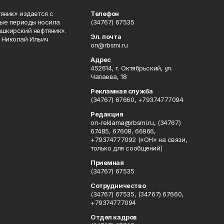
яник» издается с
Телефон
ные периоды носила
(34767) 67535
ашкирский нефтяник».
Эл. почта
 Николай Ильич
on@rbsmi.ru
Адрес
452614, г. Октябрьский, ул.
Чапаева, 18
Рекламная служба
(34767) 67660, +79374777094
Редакция
on-reklama@rbsmi.ru, (34767)
67485, 67608, 66966,
+79374777092 («ОН» на связи,
только для сообщений)
Приемная
(34767) 67535
Сотрудничество
(34767) 67535, (34767) 67660,
+79374777094
Отдел кадров