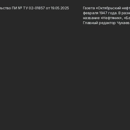
ьство ПИ № ТУ 02-01857 от 19.05.2025
Газета «Октябрьский нефт
февраля 1947 года. В раз
название «Нефтяник», «Б
Главный редактор Чукаев