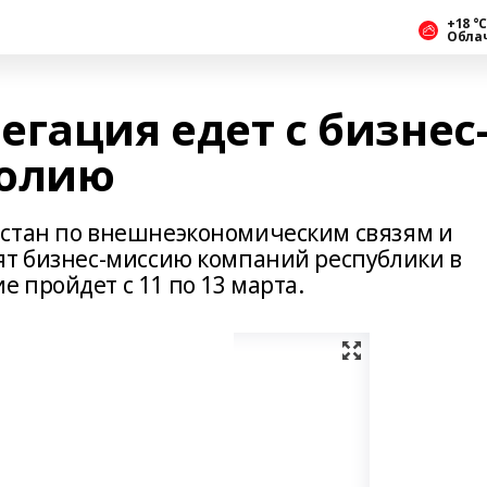
+18 °С
Обла
гация едет с бизнес
голию
остан по внешнеэкономическим связям и
ят бизнес-миссию компаний республики в
 пройдет с 11 по 13 марта.