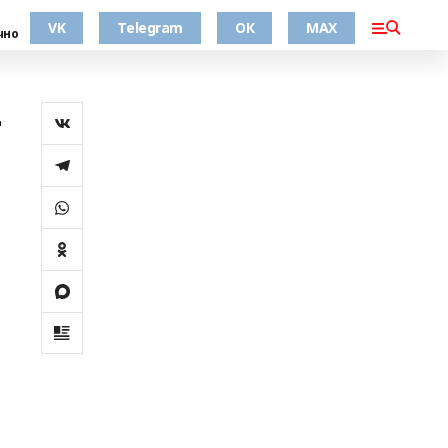
VK
Telegram
ОК
MAX
чно
-