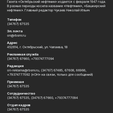
Газета «Октябрьский нефтяник» издается с февраля 1947 года.
В разные периоды носила название «Нефтяник», «Башкирский
нефтяник». Главный редактор Чукаев Николай Ильич
Телефон
(34767) 67535
Эл. почта
on@rbsmi.ru
Адрес
452614, г. Октябрьский, ул. Чапаева, 18
Рекламная служба
(34767) 67660, +79374777094
Редакция
on-reklama@rbsmi.ru, (34767) 67485, 67608, 66966,
+79374777092 («ОН» на связи, только для сообщений)
Приемная
(34767) 67535
Сотрудничество
(34767) 67535, (34767) 67660, +79374777094
Отдел кадров
(34767) 67535