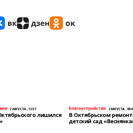
вия
Благоустройство
7 АВГУСТА , 12:57
7 АВГУСТА , 09:4
Октябрьского лишился
В Октябрьском ремон
»
детский сад «Веснянка