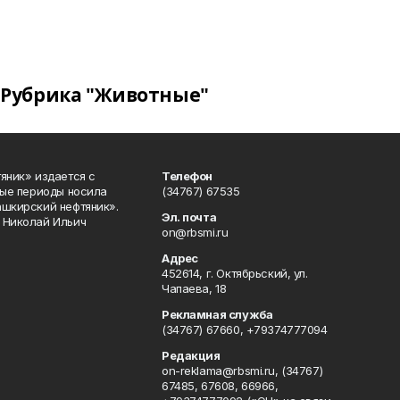
Рубрика "Животные"
яник» издается с
Телефон
ные периоды носила
(34767) 67535
ашкирский нефтяник».
Эл. почта
 Николай Ильич
on@rbsmi.ru
Адрес
452614, г. Октябрьский, ул.
Чапаева, 18
Рекламная служба
(34767) 67660, +79374777094
Редакция
on-reklama@rbsmi.ru, (34767)
67485, 67608, 66966,