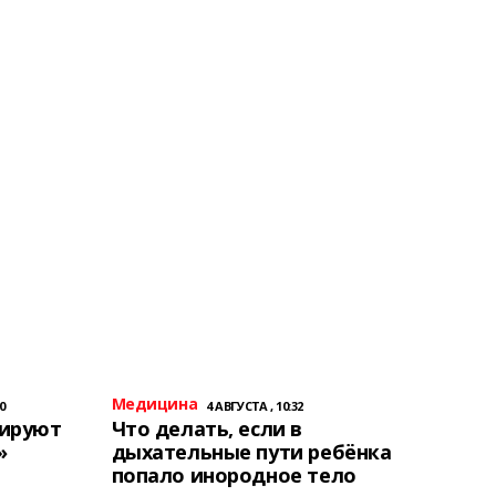
Медицина
0
4 АВГУСТА , 10:32
тируют
Что делать, если в
»
дыхательные пути ребёнка
попало инородное тело