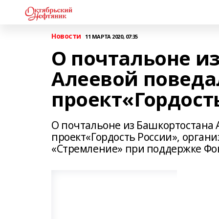
Новости
11 МАРТА 2020, 07:35
О почтальоне и
Алеевой повед
проект«Гордост
О почтальоне из Башкортостана
проект«Гордость России», орга
«Стремление» при поддержке Фон