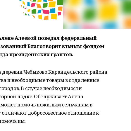
Алене Алеевой поведал федеральный
низованный Благотворительным фондом
да президентских грантов.
з деревни Чебыково Караидельского района
тва и необходимые товары в отдаленные
городов. В случае необходимости
торной лодке. Обслуживает Алена
, может помочь пожилым сельчанам в
у отличают добросовестное отношение к
помочь им.