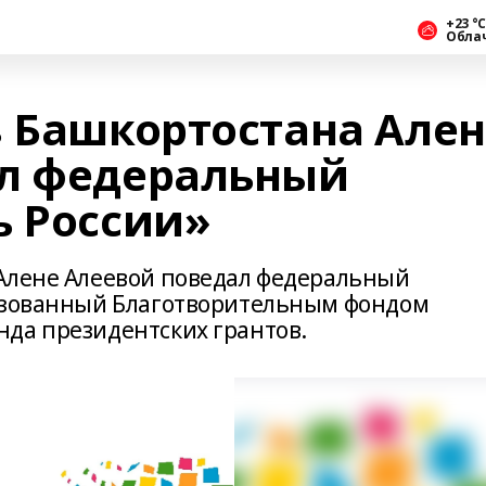
+23 °С
Обла
з Башкортостана Але
ал федеральный
ь России»
 Алене Алеевой поведал федеральный
низованный Благотворительным фондом
да президентских грантов.