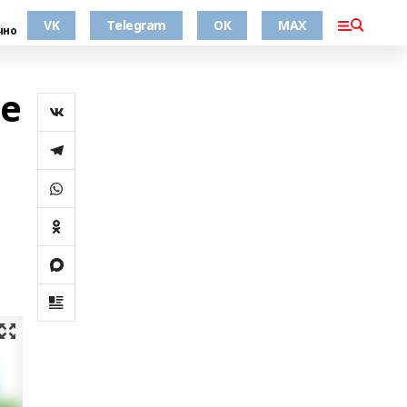
VK
Telegram
ОК
MAX
чно
не