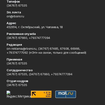
Телефон
(34767) 67535
Эл. почта
on@rbsmi.ru
Адрес
452614, г. Октябрьский, ул. Чапаева, 18
Рекламная служба
(34767) 67660, +79374777094
Редакция
on-reklama@rbsmi.ru, (34767) 67485, 67608, 66966,
+79374777092 («ОН» на связи, только для сообщений)
Приемная
(34767) 67535
Сотрудничество
(34767) 67535, (34767) 67660, +79374777094
Отдел кадров
(34767) 67535