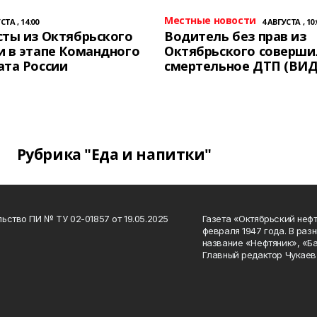
Местные новости
СТА , 14:00
4 АВГУСТА , 10:
ты из Октябрьского
Водитель без прав из
 в этапе Командного
Октябрьского соверши
ата России
смертельное ДТП (ВИД
Рубрика "Еда и напитки"
ьство ПИ № ТУ 02-01857 от 19.05.2025
Газета «Октябрьский нефт
февраля 1947 года. В раз
название «Нефтяник», «Б
Главный редактор Чукаев