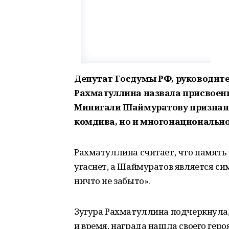
Депутат Госдумы РФ, руководите
Рахматуллина назвала присвоени
Минигали Шаймуратову признани
комдива, но и многонационально
Рахматуллина считает, что память 
угаснет, а Шаймуратов является си
ничто не забыто».
Зугура Рахматуллина подчеркнула,
и время, награда нашла своего гер