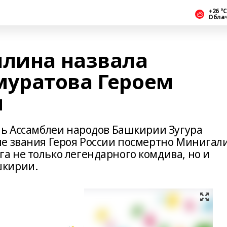
+26 °С
Обла
ллина назвала
уратова Героем
ы
ль Ассамблеи народов Башкирии Зугура
е звания Героя России посмертно Минигал
 не только легендарного комдива, но и
шкирии.