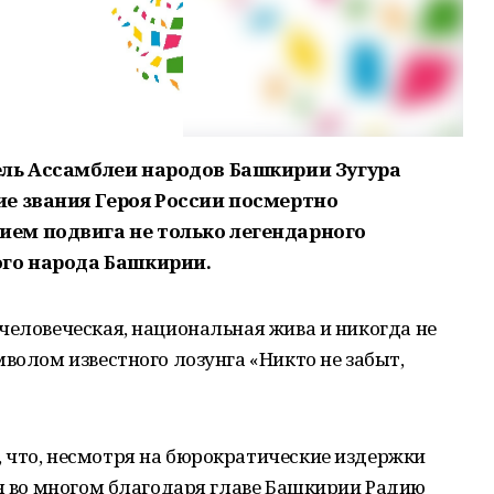
ль Ассамблеи народов Башкирии Зугура
е звания Героя России посмертно
ем подвига не только легендарного
го народа Башкирии.
человеческая, национальная жива и никогда не
мволом известного лозунга «Никто не забыт,
 что, несмотря на бюрократические издержки
оя во многом благодаря главе Башкирии Радию