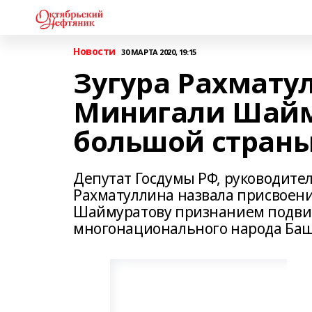
Новости
30 МАРТА 2020, 19:15
Зугура Рахмату
Минигали Шайм
большой стран
Депутат Госдумы РФ, руководите
Рахматуллина назвала присвоени
Шаймуратову признанием подвига
многонационального народа Ба