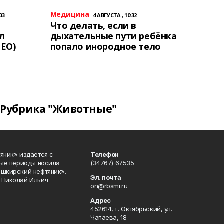
Медицина
03
4 АВГУСТА , 10:32
Что делать, если в
л
дыхательные пути ребёнка
ЕО)
попало инородное тело
Рубрика "Животные"
яник» издается с
Телефон
ные периоды носила
(34767) 67535
ашкирский нефтяник».
Эл. почта
 Николай Ильич
on@rbsmi.ru
Адрес
452614, г. Октябрьский, ул.
Чапаева, 18