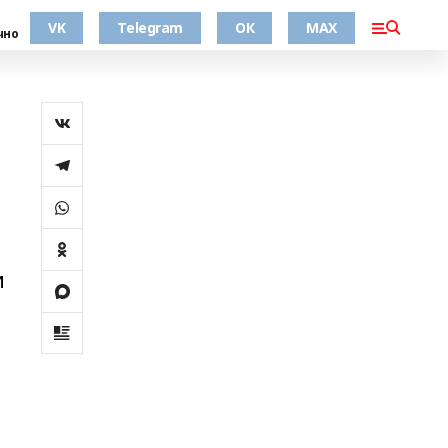
VK
Telegram
ОК
MAX
чно
и