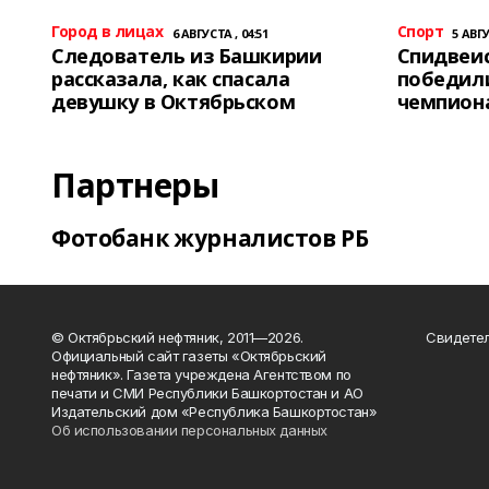
Город в лицах
Спорт
6 АВГУСТА , 04:51
5 АВГУ
Следователь из Башкирии
Спидвеис
рассказала, как спасала
победили
девушку в Октябрьском
чемпион
Партнеры
Фотобанк журналистов РБ
© Октябрьский нефтяник, 2011—2026.
Свидетел
Официальный сайт газеты «Октябрьский
нефтяник». Газета учреждена Агентством по
печати и СМИ Республики Башкортостан и АО
Издательский дом «Республика Башкортостан»
Об использовании персональных данных