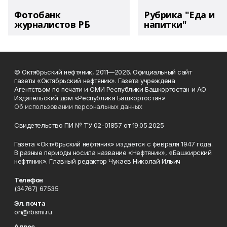
Фотобанк
Рубрика "Еда и
журналистов РБ
напитки"
© Октябрьский нефтяник, 2011—2026. Официальный сайт
газеты «Октябрьский нефтяник». Газета учреждена
Агентством по печати и СМИ Республики Башкортостан и АО
Издательский дом «Республика Башкортостан»
Об использовании персональных данных
Свидетельство ПИ № ТУ 02-01857 от 19.05.2025
Газета «Октябрьский нефтяник» издается с февраля 1947 года.
В разные периоды носила название «Нефтяник», «Башкирский
нефтяник». Главный редактор Чукаев Николай Ильич
Телефон
(34767) 67535
Эл. почта
on@rbsmi.ru
Адрес