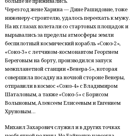
больше не приживались.
Через год жене Харина — Дине Рашидовне, тоже
инженеру‑строителю, удалось переехать к мужу.
На их глазах взлетали со стартовых площадок и
вырывались за пределы атмосферы земли
беспилотный космический корабль «Союз‑2»,
«Союз‑3» с летчиком‑космонавтом Георгием
Береговым на борту, производился запуск
межпланетной станции «Венера‑5», которая
совершила посадку на ночной стороне Венеры,
отправили в космос «Союз‑4» с Владимиром
Шаталовым, а также «Союз‑5» с Борисом
Волыновым, Алексеем Елисеевым и Евгением
Хруновым…
Михаил Захарович служил и в других точках
необъятной родины. Но Байконур навсегда