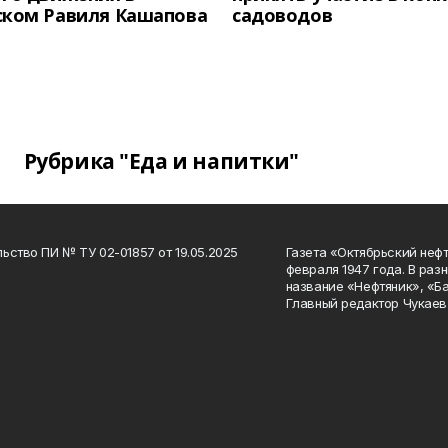
ском Равиля Кашапова
садоводов
Рубрика "Еда и напитки"
ьство ПИ № ТУ 02-01857 от 19.05.2025
Газета «Октябрьский нефт
февраля 1947 года. В раз
название «Нефтяник», «Б
Главный редактор Чукаев