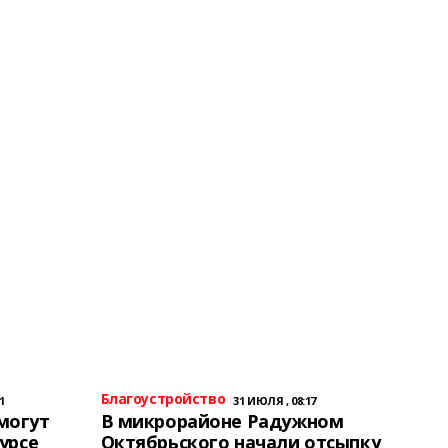
Благоустройство
1
31 ИЮЛЯ , 08:17
могут
В микрорайоне Радужном
урсе
Октябрьского начали отсыпку