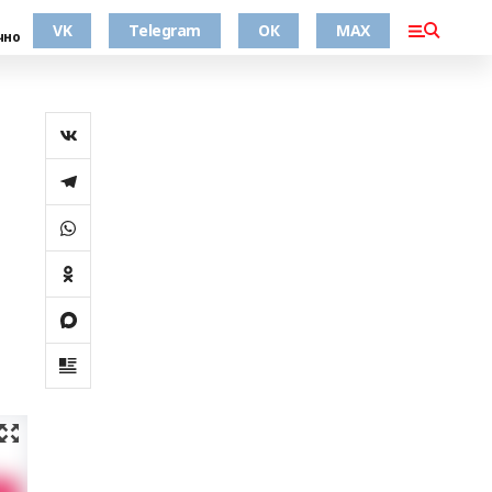
VK
Telegram
ОК
MAX
чно
х