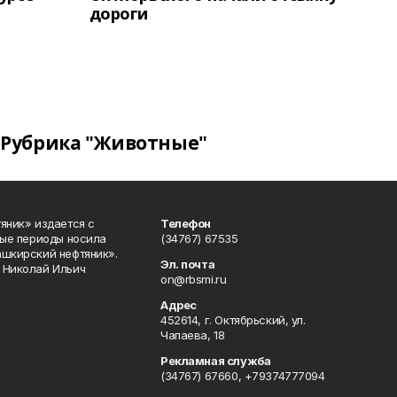
дороги
Рубрика "Животные"
яник» издается с
Телефон
ные периоды носила
(34767) 67535
ашкирский нефтяник».
Эл. почта
 Николай Ильич
on@rbsmi.ru
Адрес
452614, г. Октябрьский, ул.
Чапаева, 18
Рекламная служба
(34767) 67660, +79374777094