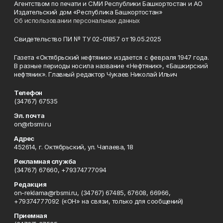
Агентством по печати и СМИ Республики Башкортостан и АО
Издательский дом «Республика Башкортостан»
Об использовании персональных данных
Свидетельство ПИ № ТУ 02-01857 от 19.05.2025
Газета «Октябрьский нефтяник» издается с февраля 1947 года.
В разные периоды носила название «Нефтяник», «Башкирский
нефтяник». Главный редактор Чукаев Николай Ильич
Телефон
(34767) 67535
Эл. почта
on@rbsmi.ru
Адрес
452614, г. Октябрьский, ул. Чапаева, 18
Рекламная служба
(34767) 67660, +79374777094
Редакция
on-reklama@rbsmi.ru, (34767) 67485, 67608, 66966,
+79374777092 («ОН» на связи, только для сообщений)
Приемная