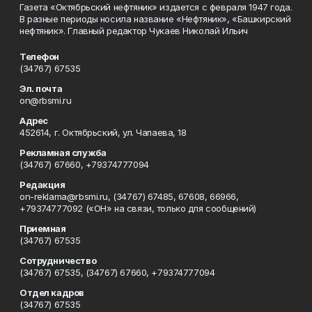
Газета «Октябрьский нефтяник» издается с февраля 1947 года.
В разные периоды носила название «Нефтяник», «Башкирский
нефтяник». Главный редактор Чукаев Николай Ильич
Телефон
(34767) 67535
Эл. почта
on@rbsmi.ru
Адрес
452614, г. Октябрьский, ул. Чапаева, 18
Рекламная служба
(34767) 67660, +79374777094
Редакция
on-reklama@rbsmi.ru, (34767) 67485, 67608, 66966,
+79374777092 («ОН» на связи, только для сообщений)
Приемная
(34767) 67535
Сотрудничество
(34767) 67535, (34767) 67660, +79374777094
Отдел кадров
(34767) 67535