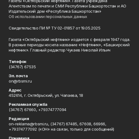
газеты «Октябрьский нефтяник». Газета учреждена
Агентством по печати и СМИ Республики Башкортостан и АО
Издательский дом «Республика Башкортостан»
Об использовании персональных данных
Свидетельство ПИ № ТУ 02-01857 от 19.05.2025
Газета «Октябрьский нефтяник» издается с февраля 1947 года.
В разные периоды носила название «Нефтяник», «Башкирский
нефтяник». Главный редактор Чукаев Николай Ильич
Телефон
(34767) 67535
Эл. почта
on@rbsmi.ru
Адрес
452614, г. Октябрьский, ул. Чапаева, 18
Рекламная служба
(34767) 67660, +79374777094
Редакция
on-reklama@rbsmi.ru, (34767) 67485, 67608, 66966,
+79374777092 («ОН» на связи, только для сообщений)
Приемная